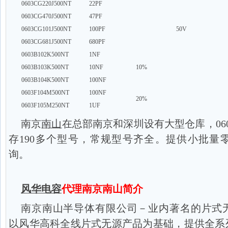
0603CG220J500NT
22PF
0603CG470J500NT
47PF
0603CG101J500NT
100PF
50V
0603CG681J500NT
680PF
0603B102K500NT
1NF
0603B103K500NT
10NF
10%
0603B104K500NT
100NF
0603F104M500NT
100NF
20%
0603F105M250NT
1UF
南京
南山
在总部南京和深圳设有大型仓库，06
存190多个型号，常规型号齐全。提供小批量
询。
风华电容
代理南京南山简介
南京南山半导体有限公司－业内著名的片式
以风华高科全线片式无源产品为基础，提供全系