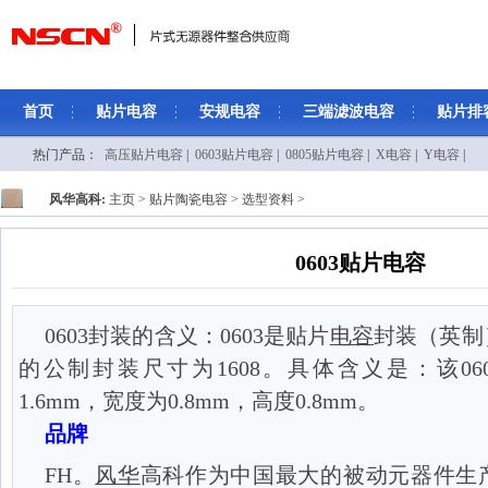
首页
贴片电容
安规电容
三端滤波电容
贴片排
热门产品：
高压贴片电容
|
0603贴片电容
|
0805贴片电容
|
X电容
|
Y电容
|
风华高科:
主页
>
贴片陶瓷电容
>
选型资料
>
0603贴片电容
0603封装的含义：0603是贴片
电容
封装（英制
的公制封装尺寸为1608。具体含义是：该06
1.6mm，宽度为0.8mm，高度0.8mm。
品牌
FH。
风华
高科作为中国最大的被动元器件生