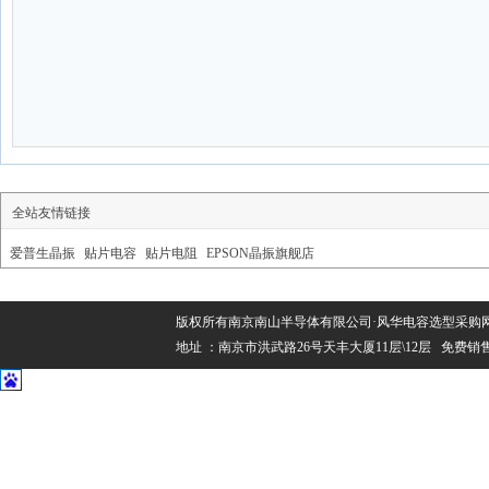
全站友情链接
爱普生晶振
贴片电容
贴片电阻
EPSON晶振旗舰店
版权所有南京南山半导体有限公司·风华电容选型采购网 Copyright@
地址 ：南京市洪武路26号天丰大厦11层\12层 免费销售热